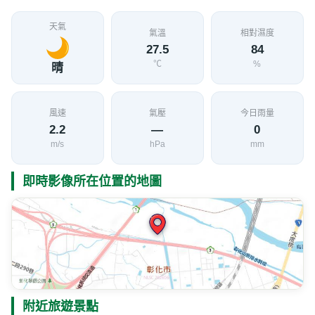
天氣
氣溫
相對濕度
27.5
84
℃
%
晴
風速
氣壓
今日雨量
2.2
—
0
m/s
hPa
mm
即時影像所在位置的地圖
附近旅遊景點