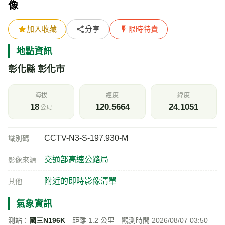
像
加入收藏
分享
限時特賣
地點資訊
彰化縣 彰化市
海拔
經度
緯度
18
120.5664
24.1051
公尺
CCTV-N3-S-197.930-M
識別碼
交通部高速公路局
影像來源
附近的即時影像清單
其他
氣象資訊
測站：
國三N196K
距離 1.2 公里 觀測時間 2026/08/07 03:50