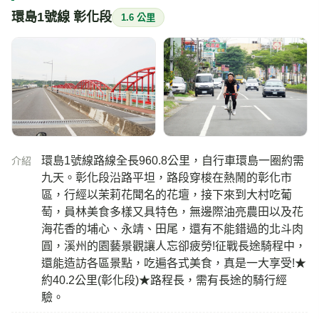
環島1號線 彰化段
1.6 公里
環島1號線路線全長960.8公里，自行車環島一圈約需
介紹
九天。彰化段沿路平坦，路段穿梭在熱鬧的彰化市
區，行經以茉莉花聞名的花壇，接下來到大村吃葡
萄，員林美食多樣又具特色，無邊際油亮農田以及花
海花香的埔心、永靖、田尾，還有不能錯過的北斗肉
圓，溪州的園藝景觀讓人忘卻疲勞!征戰長途騎程中，
還能造訪各區景點，吃遍各式美食，真是一大享受!★
約40.2公里(彰化段)★路程長，需有長途的騎行經
驗。