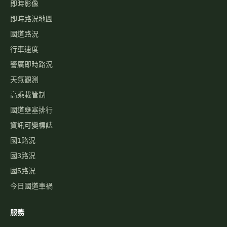
即時影像
即時路況地圖
國道路況
行車速度
警廣即時路況
天氣觀測
高乘載管制
國道壅塞排行
資訊可變標誌
國1路況
國3路況
國5路況
今日國道車禍
服務