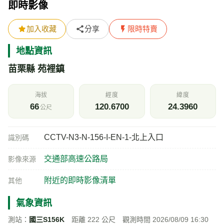
即時影像
加入收藏
分享
限時特賣
地點資訊
苗栗縣 苑裡鎮
海拔
經度
緯度
66
120.6700
24.3960
公尺
CCTV-N3-N-156-I-EN-1-北上入口
識別碼
交通部高速公路局
影像來源
附近的即時影像清單
其他
氣象資訊
測站：
國三S156K
距離 222 公尺 觀測時間 2026/08/09 16:30