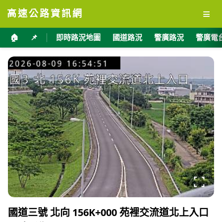
≡
高速公路資訊網
🏠
📌
即時路況地圖
國道路況
警廣路況
警廣電
國道三號 北向 156K+000 苑裡交流道北上入口