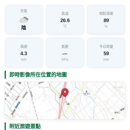
天氣
氣溫
相對濕度
26.6
89
℃
%
陰
風速
氣壓
今日雨量
4.3
—
59
m/s
hPa
mm
即時影像所在位置的地圖
附近旅遊景點