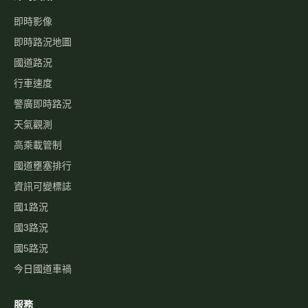
即時影像
即時路況地圖
國道路況
行車速度
警廣即時路況
天氣觀測
高乘載管制
國道壅塞排行
資訊可變標誌
國1路況
國3路況
國5路況
今日國道車禍
服務