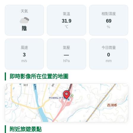
天氣
氣溫
相對濕度
31.9
69
℃
%
陰
風速
氣壓
今日雨量
3
—
0
m/s
hPa
mm
即時影像所在位置的地圖
附近旅遊景點