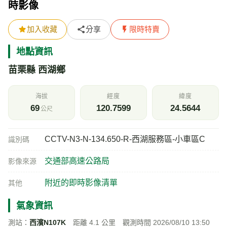
時影像
加入收藏
分享
限時特賣
地點資訊
苗栗縣 西湖鄉
海拔
經度
緯度
69
120.7599
24.5644
公尺
CCTV-N3-N-134.650-R-西湖服務區-小車區C
識別碼
交通部高速公路局
影像來源
附近的即時影像清單
其他
氣象資訊
測站：
西濱N107K
距離 4.1 公里 觀測時間 2026/08/10 13:50