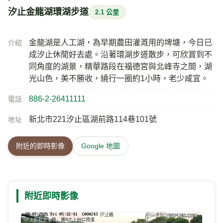
汐止金龍湖環湖步道
2.1 公里
金龍湖是人工湖，為早期農田灌溉用的埤塘，今日已
介紹
成汐止休閒好去處。沿著環湖步道散步，可欣賞到不
同角度的湖景，精華路段在福德宮與北峰寺之間，湖
光山色，美不勝收，繞行一圈約1小時，老少咸宜。
886-2-26411111
電話
新北市221汐止區湖前路114巷101號
地址
附近的即時影像
Google 地圖
附近即時影像