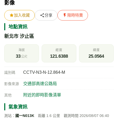
影像
加入收藏
分享
限時特賣
地點資訊
新北市 汐止區
海拔
經度
緯度
33
121.6388
25.0564
公尺
CCTV-N3-N-12.864-M
識別碼
交通部高速公路局
影像來源
附近的即時影像清單
其他
氣象資訊
測站：
國一N013K
距離 1.6 公里 觀測時間 2026/08/07 06:40