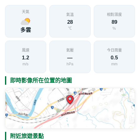
天氣
氣溫
相對濕度
28
89
℃
%
多雲
風速
氣壓
今日雨量
1.2
—
0.5
m/s
hPa
mm
即時影像所在位置的地圖
附近旅遊景點