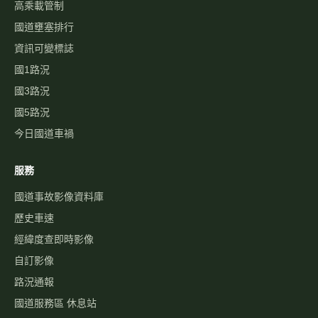
高乘載管制
國道壅塞排行
資訊可變標誌
國1路況
國3路況
國5路況
今日國道車禍
服務
國道事故影像資料庫
歷史車速
經緯度查即時影像
自訂影像
路況通報
國道服務區 休息站