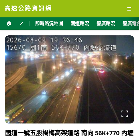
≡
高速公路資訊網
🏠
📌
即時路況地圖
國道路況
警廣路況
警廣電
國道一號五股楊梅高架道路 南向 56K+770 內壢