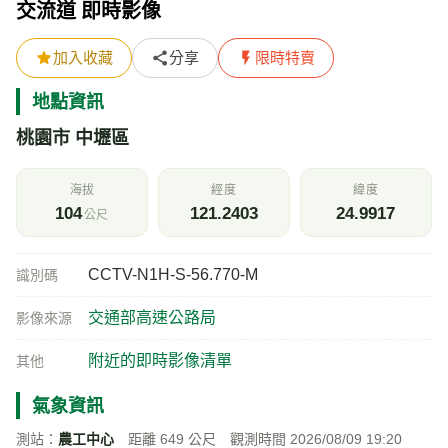
交流道 即時影像
加入收藏
分享
限時特賣
地點資訊
桃園市 中壢區
海拔
經度
緯度
104
121.2403
24.9917
公尺
CCTV-N1H-S-56.770-M
識別碼
交通部高速公路局
影像來源
附近的即時影像清單
其他
氣象資訊
測站：
農工中心
距離 649 公尺 觀測時間 2026/08/09 19:20