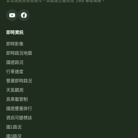
本站為民間自發製作，與高速公路局及 1968 專線無關。
即時資訊
即時影像
即時路況地圖
國道路況
行車速度
警廣即時路況
天氣觀測
高乘載管制
國道壅塞排行
資訊可變標誌
國1路況
國3路況