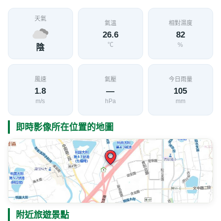
天氣
氣溫
相對濕度
26.6
82
℃
%
陰
風速
氣壓
今日雨量
1.8
—
105
m/s
hPa
mm
即時影像所在位置的地圖
附近旅遊景點