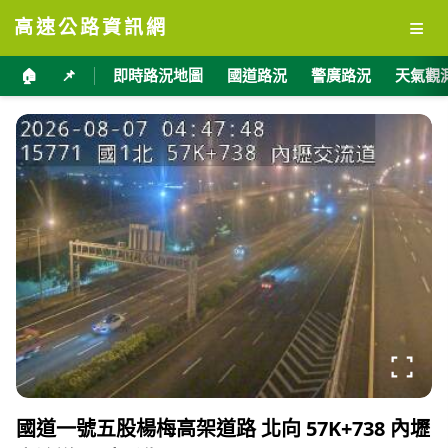
≡
高速公路資訊網
🏠
📌
即時路況地圖
國道路況
警廣路況
天氣觀
國道一號五股楊梅高架道路 北向 57K+738 內壢