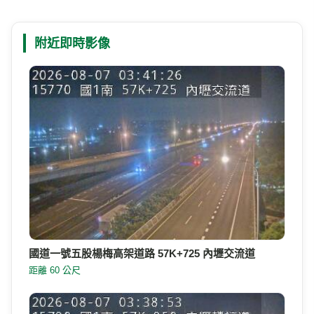
附近即時影像
國道一號五股楊梅高架道路 57K+725 內壢交流道
距離 60 公尺