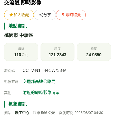
交流道 即時影像
加入收藏
分享
限時特賣
地點資訊
桃園市 中壢區
海拔
經度
緯度
110
121.2343
24.9850
公尺
CCTV-N1H-N-57.738-M
識別碼
交通部高速公路局
影像來源
附近的即時影像清單
其他
氣象資訊
測站：
農工中心
距離 566 公尺 觀測時間 2026/08/07 04:30