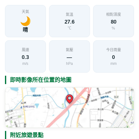
天氣
氣溫
相對濕度
27.6
80
℃
%
晴
風速
氣壓
今日雨量
0.3
—
0
m/s
hPa
mm
即時影像所在位置的地圖
附近旅遊景點