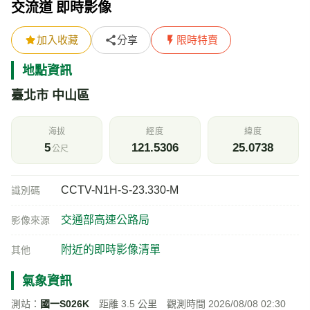
交流道 即時影像
加入收藏
分享
限時特賣
地點資訊
臺北市 中山區
海拔
經度
緯度
5
121.5306
25.0738
公尺
CCTV-N1H-S-23.330-M
識別碼
交通部高速公路局
影像來源
附近的即時影像清單
其他
氣象資訊
測站：
國一S026K
距離 3.5 公里 觀測時間 2026/08/08 02:30