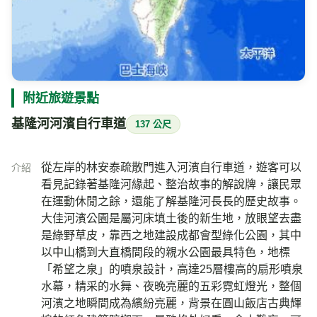
附近旅遊景點
基隆河河濱自行車道
137 公尺
從左岸的林安泰疏散門進入河濱自行車道，遊客可以
介紹
看見記錄著基隆河緣起、整治故事的解說牌，讓民眾
在運動休閒之餘，還能了解基隆河長長的歷史故事。
大佳河濱公園是屬河床填土後的新生地，放眼望去盡
是綠野草皮，靠西之地建設成都會型綠化公園，其中
以中山橋到大直橋間段的親水公園最具特色，地標
「希望之泉」的噴泉設計，高達25層樓高的扇形噴泉
水幕，精采的水舞、夜晚亮麗的五彩霓虹燈光，整個
河濱之地瞬間成為繽紛亮麗，背景在圓山飯店古典輝