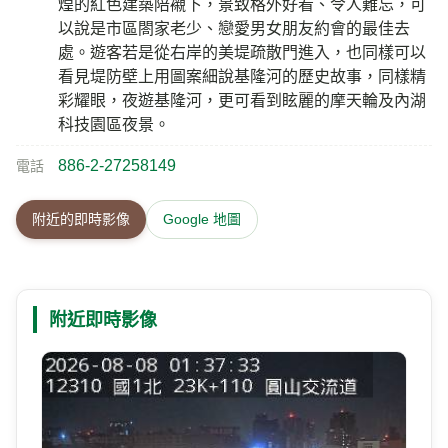
煌的紅色建築陪襯下，景致格外好看、令人難忘，可
以說是市區閤家老少、戀愛男女朋友約會的最佳去
處。遊客若是從右岸的美堤疏散門進入，也同樣可以
看見堤防壁上用圖案細說基隆河的歷史故事，同樣精
彩耀眼，夜遊基隆河，更可看到眩麗的摩天輪及內湖
科技園區夜景。
886-2-27258149
電話
附近的即時影像
Google 地圖
附近即時影像