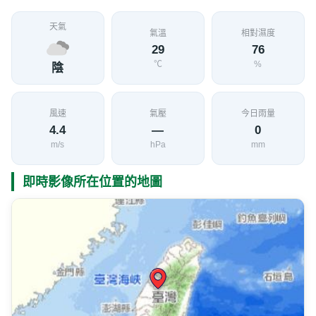
天氣
氣溫
相對濕度
29
76
℃
%
陰
風速
氣壓
今日雨量
4.4
—
0
m/s
hPa
mm
即時影像所在位置的地圖