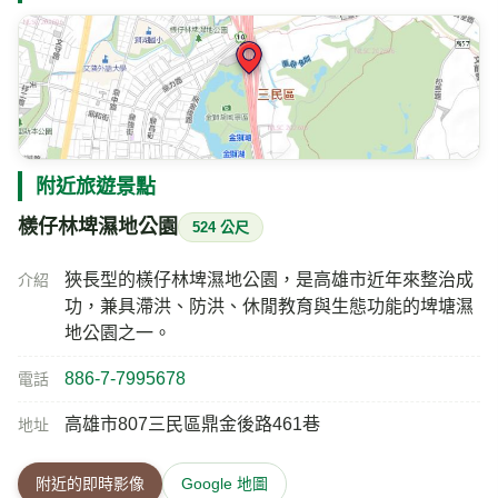
附近旅遊景點
檨仔林埤濕地公園
524 公尺
狹長型的檨仔林埤濕地公園，是高雄市近年來整治成
介紹
功，兼具滯洪、防洪、休閒教育與生態功能的埤塘濕
地公園之一。
886-7-7995678
電話
高雄市807三民區鼎金後路461巷
地址
附近的即時影像
Google 地圖