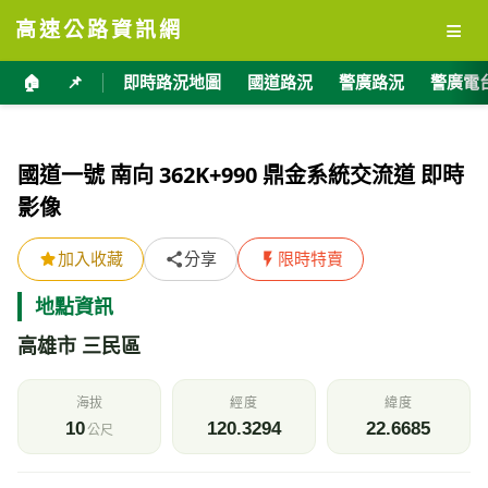
≡
高速公路資訊網
🏠
📌
即時路況地圖
國道路況
警廣路況
警廣電
國道一號 南向 362K+990 鼎金系統交流道 即時
影像
加入收藏
分享
限時特賣
地點資訊
高雄市 三民區
海拔
經度
緯度
10
120.3294
22.6685
公尺