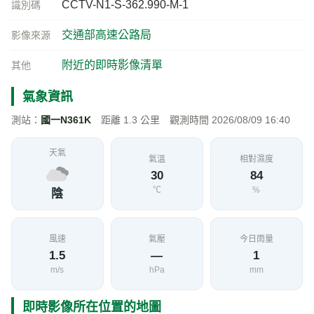
CCTV-N1-S-362.990-M-1
識別碼
交通部高速公路局
影像來源
附近的即時影像清單
其他
氣象資訊
測站：
國一N361K
距離 1.3 公里 觀測時間 2026/08/09 16:40
天氣
氣溫
相對濕度
30
84
℃
%
陰
風速
氣壓
今日雨量
1.5
—
1
m/s
hPa
mm
即時影像所在位置的地圖