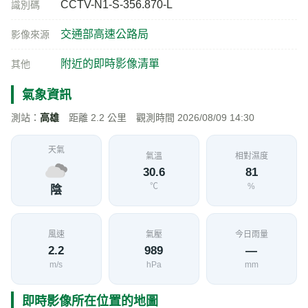
CCTV-N1-S-356.870-L
識別碼
交通部高速公路局
影像來源
附近的即時影像清單
其他
氣象資訊
測站：
高雄
距離 2.2 公里 觀測時間 2026/08/09 14:30
天氣
氣溫
相對濕度
30.6
81
℃
%
陰
風速
氣壓
今日雨量
2.2
989
—
m/s
hPa
mm
即時影像所在位置的地圖