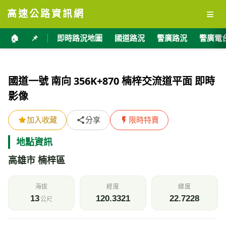
≡
高速公路資訊網
🏠
📌
即時路況地圖
國道路況
警廣路況
警廣電
國道一號 南向 356K+870 楠梓交流道平面 即時
影像
加入收藏
分享
限時特賣
地點資訊
高雄市 楠梓區
海拔
經度
緯度
13
120.3321
22.7228
公尺