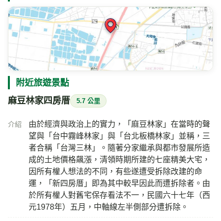
附近旅遊景點
麻豆林家四房厝
5.7 公里
由於經濟與政治上的實力，「麻豆林家」在當時的聲
介紹
望與「台中霧峰林家」與「台北板橋林家」並稱，三
者合稱「台灣三林」。隨著分家繼承與都市發展所造
成的土地價格飆漲，清領時期所建的七座精美大宅，
因所有權人想法的不同，有些遂遭受拆除改建的命
運，「新四房厝」即為其中較早因此而遭拆除者。由
於所有權人對舊宅保存看法不一，民國六十七年（西
元1978年）五月，中軸線左半側部分遭拆除。