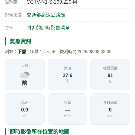
CCTV-N1-S-299.220-M
識別碼
交通部高速公路局
影像來源
附近的即時影像清單
其他
氣象資訊
測站：
下營
距離 1.4 公里 觀測時間 2026/08/08 02:00
天氣
氣溫
相對濕度
27.6
91
℃
%
陰
風速
氣壓
今日雨量
0.9
—
0
m/s
hPa
mm
即時影像所在位置的地圖