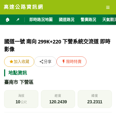
≡
高速公路資訊網
🏠
📌
即時路況地圖
國道路況
警廣路況
天氣觀
國道一號 南向 299K+220 下營系統交流道 即時
影像
加入收藏
分享
限時特賣
地點資訊
臺南市 下營區
海拔
經度
緯度
10
120.2439
23.2311
公尺