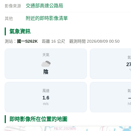
交通部高速公路局
影像來源
附近的即時影像清單
其他
氣象資訊
測站：
國一S262K
距離 16 公尺 觀測時間 2026/08/09 00:50
天氣
氣
27
陰
風速
氣
1.6
m/s
h
即時影像所在位置的地圖