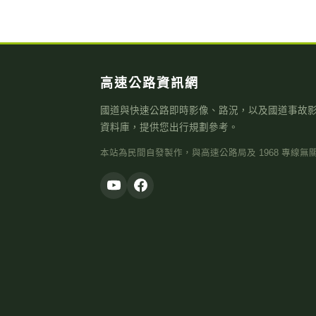
高速公路資訊網
國道與快速公路即時影像、路況，以及國道事故
資料庫，提供您出行規劃參考。
本站為民間自發製作，與高速公路局及 1968 專線無