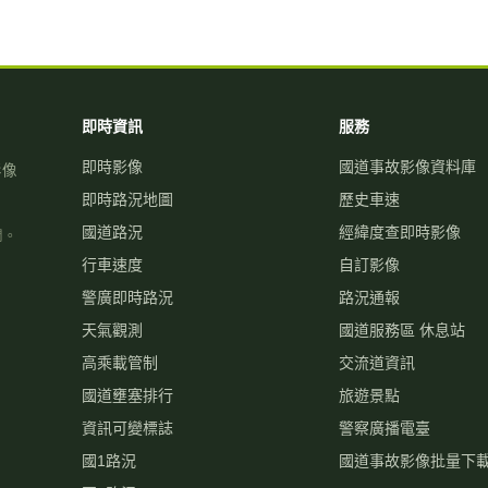
即時資訊
服務
即時影像
國道事故影像資料庫
影像
即時路況地圖
歷史車速
國道路況
經緯度查即時影像
關。
行車速度
自訂影像
警廣即時路況
路況通報
天氣觀測
國道服務區 休息站
高乘載管制
交流道資訊
國道壅塞排行
旅遊景點
資訊可變標誌
警察廣播電臺
國1路況
國道事故影像批量下