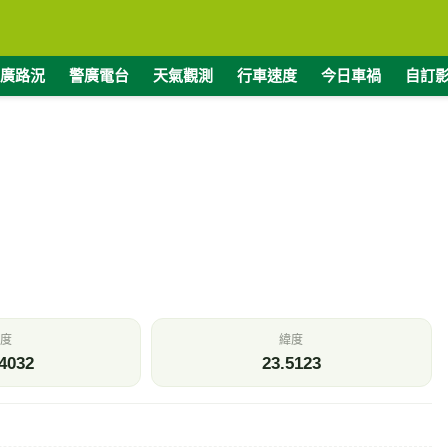
廣路況
警廣電台
天氣觀測
行車速度
今日車禍
自訂
度
緯度
4032
23.5123