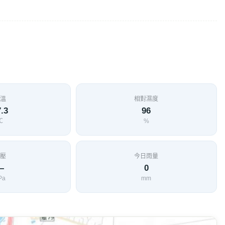
溫
相對濕度
.3
96
℃
%
壓
今日雨量
—
0
Pa
mm