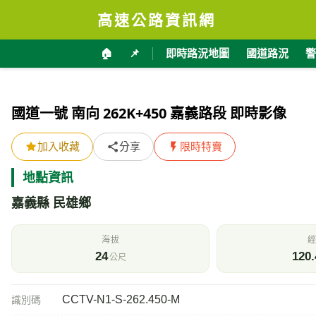
高速公路資訊網
🏠
📌
即時路況地圖
國道路況
警
國道一號 南向 262K+450 嘉義路段 即時影像
加入收藏
分享
限時特賣
地點資訊
嘉義縣 民雄鄉
海拔
經
24
120.
公尺
CCTV-N1-S-262.450-M
識別碼