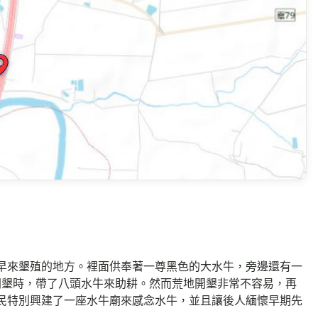
早來墾殖的地方。裡面供奉著一尊黑色的大水牛，旁邊還有一
台灣開墾時，帶了八頭水牛來助耕。然而荒地開墾非常不容易，再
民特別興建了一座水牛廟來感念水牛，並且讓後人緬懷早期先