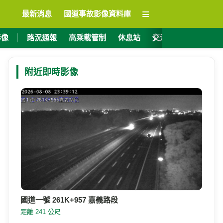
≡
最新消息
國道事故影像資料庫
›
影像
路況通報
高乘載管制
休息站
交流道資訊
ET
附近即時影像
國道一號 261K+957 嘉義路段
距離 241 公尺