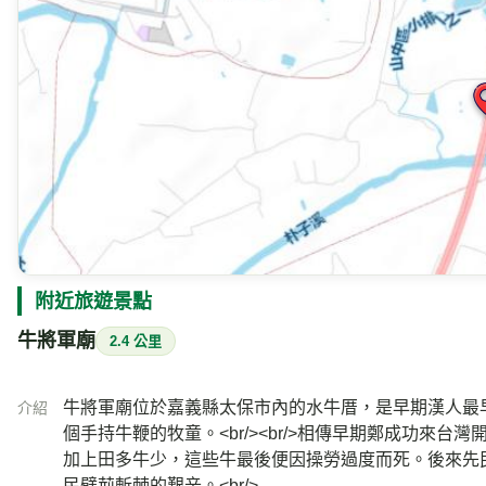
附近旅遊景點
牛將軍廟
2.4 公里
牛將軍廟位於嘉義縣太保市內的水牛厝，是早期漢人最
介紹
個手持牛鞭的牧童。<br/><br/>相傳早期鄭成功來
加上田多牛少，這些牛最後便因操勞過度而死。後來先
民劈荊斬棘的艱辛。<br/>