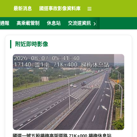
≡
最新消息
國道事故影像資料庫
›
通報
高乘載管制
休息站
交流道資訊
警廣電台
ET
附近即時影像
國道一號五股楊梅高架道路 71K+000 楊梅休息站