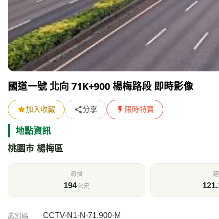
國道一號 北向 71K+900 楊梅路段 即時影像
加入收藏
分享
限時特賣
地點資訊
桃園市 楊梅區
海拔
經
194
121.
公尺
CCTV-N1-N-71.900-M
識別碼