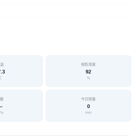
溫
相對濕度
.3
92
℃
%
壓
今日雨量
—
0
Pa
mm