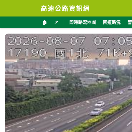
高速公路資訊網
🏠
📌
即時路況地圖
國道路況
警