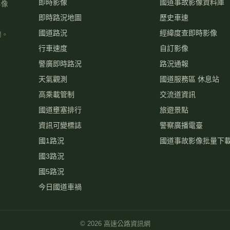
即時影像
國道事故影像資料庫
影像
即時路況地圖
歷史車速
國道路況
經緯度查即時影像
關。
行車速度
自訂影像
警廣即時路況
路況通報
天氣觀測
國道服務區 休息站
高乘載管制
交流道資訊
國道壅塞排行
旅遊景點
資訊可變標誌
警察廣播電臺
國1路況
國道事故影像批量下
國3路況
國5路況
今日國道車禍
©
2026
高速公路資訊網