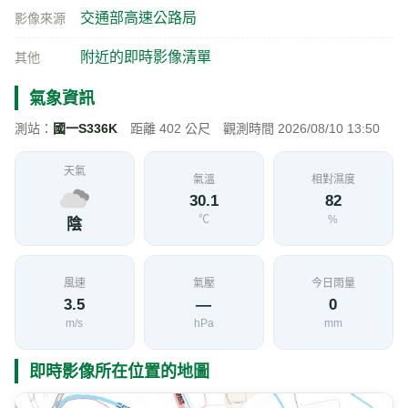
交通部高速公路局
影像來源
附近的即時影像清單
其他
氣象資訊
測站：
國一S336K
距離 402 公尺 觀測時間 2026/08/10 13:50
天氣
氣溫
相對濕度
30.1
82
℃
%
陰
風速
氣壓
今日雨量
3.5
—
0
m/s
hPa
mm
即時影像所在位置的地圖