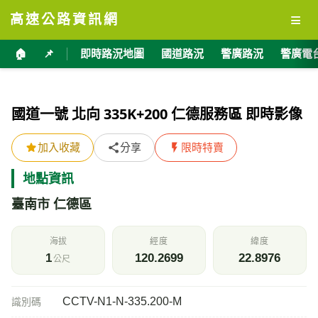
≡
高速公路資訊網
🏠
📌
即時路況地圖
國道路況
警廣路況
警廣電
國道一號 北向 335K+200 仁德服務區 即時影像
加入收藏
分享
限時特賣
地點資訊
臺南市 仁德區
海拔
經度
緯度
1
120.2699
22.8976
公尺
CCTV-N1-N-335.200-M
識別碼