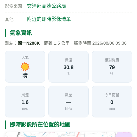
交通部高速公路局
影像來源
附近的即時影像清單
其他
氣象資訊
測站：
國一N288K
距離 1.5 公里 觀測時間 2026/08/06 09:30
天氣
氣溫
相對濕度
30.8
79
℃
%
晴
風速
氣壓
今日雨量
1.6
—
0
m/s
hPa
mm
即時影像所在位置的地圖