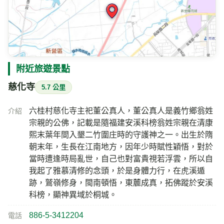
附近旅遊景點
慈化寺
5.7 公里
六桂村慈化寺主祀董公真人，董公真人是義竹鄉翁姓
介紹
宗親的公佛，記載是隨福建安溪科榜翁姓宗親在清康
熙末葉年間入墾二竹圍庄時的守護神之一。出生於隋
朝末年，生長在江南地方，因年少時賦性穎悟，對於
當時遭逢時局亂世，自己也對富貴視若浮雲，所以自
我起了雅慕清修的念頭，於是身體力行，在虎溪遁
跡，鷲嶺修身，閩南頓悟，東麓成真，拓佛蹤於安溪
科榜，顯神異域於桐城。
886-5-3412204
電話