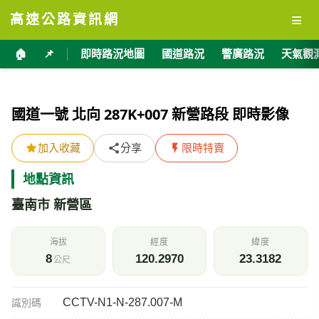
≡
高速公路資訊網
🏠
📌
即時路況地圖
國道路況
警廣路況
天氣觀
國道一號 北向 287K+007 新營路段 即時影像
加入收藏
分享
限時特賣
地點資訊
臺南市 新營區
海拔
經度
緯度
8
120.2970
23.3182
公尺
CCTV-N1-N-287.007-M
識別碼