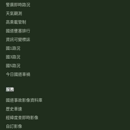
警廣即時路況
天氣觀測
高乘載管制
國道壅塞排行
資訊可變標誌
國1路況
國3路況
國5路況
今日國道車禍
服務
國道事故影像資料庫
歷史車速
經緯度查即時影像
自訂影像