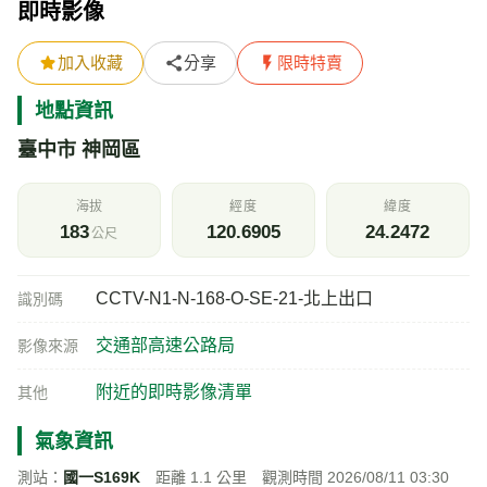
即時影像
加入收藏
分享
限時特賣
地點資訊
臺中市 神岡區
海拔
經度
緯度
183
120.6905
24.2472
公尺
CCTV-N1-N-168-O-SE-21-北上出口
識別碼
交通部高速公路局
影像來源
附近的即時影像清單
其他
氣象資訊
測站：
國一S169K
距離 1.1 公里 觀測時間 2026/08/11 03:30