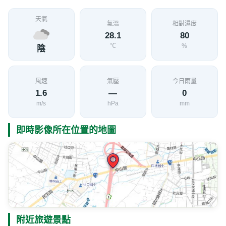
天氣
氣溫
相對濕度
28.1
80
℃
%
陰
風速
氣壓
今日雨量
1.6
—
0
m/s
hPa
mm
即時影像所在位置的地圖
附近旅遊景點