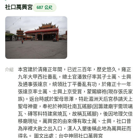
社口萬興宮
687 公尺
本宮建於清雍正年間，已近三百年，歷史悠久。雍正
介紹
九年大甲西社番亂，總土官潘敦仔率其子士萬、士興
及通事張達京，統領壯丁平番亂有功，於雍正十一年
張達京率士萬、士興上京受賞，蒙賜蟒袍(現存張氏家
族)。返台時感於聖母恩澤，特赴湄洲天后宮恭請天上
聖母神靈，奉祀於神岡社南瓦磘腳(因籌建廟宇需琉璃
瓦、磚等料特建窯燒瓦，故稱瓦磘腳)，後因地理欠佳
移廟現址。萬興宮的由來傳有取士萬、士興，社口昔
為岸裡大赦之出入口，漢人入墾後稱此地為萬興莊而
得名。 圖文出處：台中神岡社口萬興宮