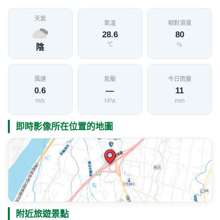
天氣
氣溫
相對濕度
28.6
80
℃
%
陰
風速
氣壓
今日雨量
0.6
—
11
m/s
hPa
mm
即時影像所在位置的地圖
附近旅遊景點