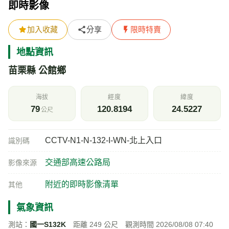
即時影像
加入收藏
分享
限時特賣
地點資訊
苗栗縣 公館鄉
海拔
經度
緯度
79
120.8194
24.5227
公尺
CCTV-N1-N-132-I-WN-北上入口
識別碼
交通部高速公路局
影像來源
附近的即時影像清單
其他
氣象資訊
測站：
國一S132K
距離 249 公尺 觀測時間 2026/08/08 07:40