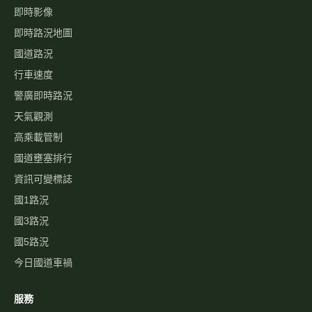
即時影像
即時路況地圖
國道路況
行車速度
警廣即時路況
天氣觀測
高乘載管制
國道壅塞排行
資訊可變標誌
國1路況
國3路況
國5路況
今日國道車禍
服務