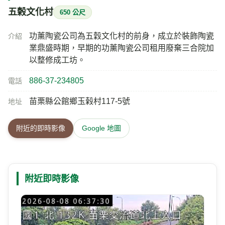
五榖文化村
650 公尺
功薰陶瓷公司為五穀文化村的前身，成立於裝飾陶瓷
介紹
業鼎盛時期，早期的功薰陶瓷公司租用廢棄三合院加
以整修成工坊。
886-37-234805
電話
苗栗縣公館鄉玉榖村117-5號
地址
附近的即時影像
Google 地圖
附近即時影像