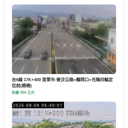
台6線 17K+400 苗栗市-後汶公路=鶴岡口=光隆四輪定
位前(順樁)
距離 904 公尺