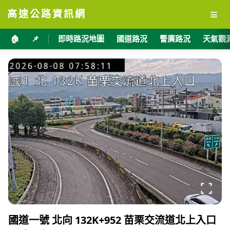
≡
高速公路資訊網
🏠
📌
即時路況地圖
國道路況
警廣路況
天氣觀
國道一號 北向 132K+952 苗栗交流道北上入口