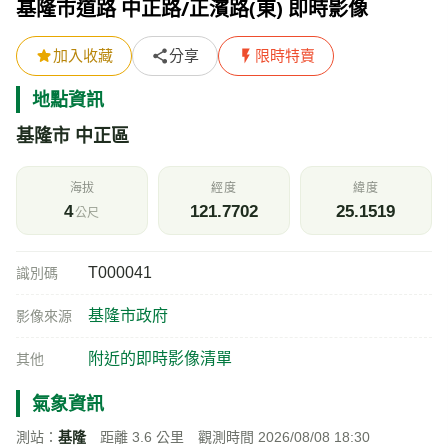
基隆市道路 中正路/正濱路(東) 即時影像
加入收藏
分享
限時特賣
地點資訊
基隆市 中正區
海拔
經度
緯度
4
121.7702
25.1519
公尺
T000041
識別碼
基隆市政府
影像來源
附近的即時影像清單
其他
氣象資訊
測站：
基隆
距離 3.6 公里 觀測時間 2026/08/08 18:30