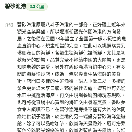
碧砂漁港
3.3 公里
碧砂漁港原屬八斗子漁港的一部分，正好碰上近年來
介紹
觀光產業興盛，所以逐漸朝觀光休閒漁港的方向發
展，之後便在民國78年設立了全國第一處示範性的魚
產直銷中心，規畫相當的完善，在此可以挑選購買到
琳瑯滿目的海鮮，各類生猛海鮮保證新鮮，尤其是初
秋時分的螃蟹，品質完全不輸給中國的大閘蟹，更是
知味老饕的最愛。另外在碧砂漁港直銷中心旁，有多
間的海鮮快炒店，成為一條以專賣生猛海鮮的美食
街，店門口多樣的生鮮漁獲，讓人垂涎三尺，多樣的
菜色更是您大享口腹之慾的最佳去處，遊客也可先從
水缸中挑選活海產，再交由現場餐廳廚師現煮現吃，
也可將從直銷中心買到的海鮮交由餐廳烹煮，香味美
食令人讚嘆不已。在碧砂漁港旁邊不僅有大片的休閒
綠地供親子活動，於空地的另一端設有碧砂海洋悠遊
館，除了可以品嚐咖啡，欣賞海天景緻外，還可搭乘
藍色公路觀光娛樂漁船，欣賞湛藍的海天風情，包括