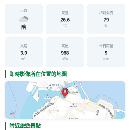
天氣
氣溫
相對濕度
26.6
79
℃
%
陰
風速
氣壓
今日雨量
3.9
988
9
m/s
hPa
mm
即時影像所在位置的地圖
附近旅遊景點