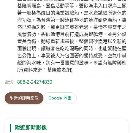
基隆嶼環島、登島活動等等。碧砂漁港入口處岸上擺
著一艘極為醒目的漁業試驗船，是水產試驗所退休的
海功號，為台灣第一艘遠征極地的遠洋研究漁船，雖
然已略顯斑駁，卻更顯其英雄老邁，豪情不減當年之
風發氣勢。碧砂漁港目前打造成為遊艇港，並另外設
置美食街，動線重新規畫後，整個碧砂漁港以全新的
面貌出現，讓遊客在吃吃喝喝的同時，也能縱馳在藍
色公路上，享受被大海包圍著的獨特感受，空氣中鹹
鹹的海水味，別有一番愜意的滋味。※設有無障礙廁
所(資料來源：基隆旅遊網)
886-2-24274830
電話
附近的即時影像
Google 地圖
附近即時影像