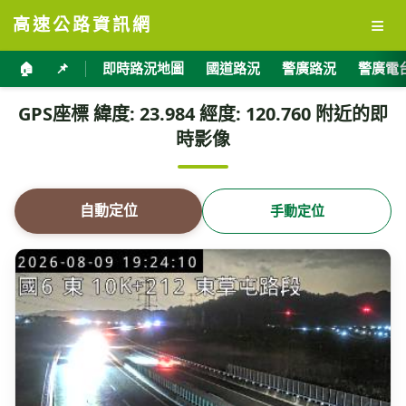
≡
高速公路資訊網
🏠
📌
即時路況地圖
國道路況
警廣路況
警廣電
GPS座標 緯度: 23.984 經度: 120.760 附近的即
時影像
自動定位
手動定位