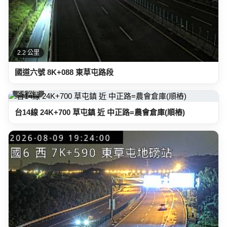
2.2 公里
國道六號 8K+088 東草屯路段
2.4 公里
台14線 24K+700 草屯鎮 近 中正路=農會倉庫(順樁)