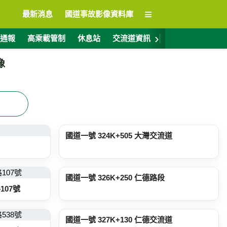
≡
最新消息
國道事故影像資料庫
›
通報
高乘載管制
休息站
交流道資訊
警廣電台
ET
像
526 公尺
國道一號 324K+505 大灣交流道
1.5 公里
國道一號 326K+250 仁德路段
107號
2.6 公里
國道一號 327K+130 仁德交流道