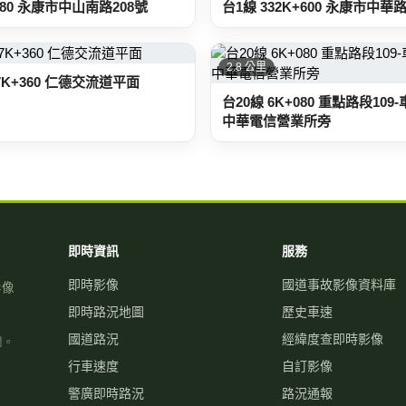
980 永康市中山南路208號
台1線 332K+600 永康市中華路
2.8 公里
7K+360 仁德交流道平面
台20線 6K+080 重點路段10
中華電信營業所旁
即時資訊
服務
即時影像
國道事故影像資料庫
影像
即時路況地圖
歷史車速
國道路況
經緯度查即時影像
關。
行車速度
自訂影像
警廣即時路況
路況通報