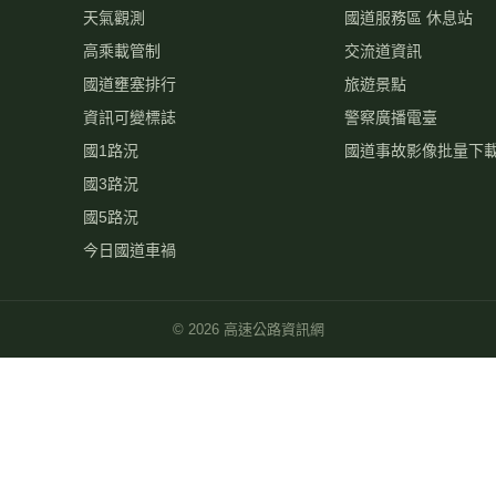
天氣觀測
國道服務區 休息站
高乘載管制
交流道資訊
國道壅塞排行
旅遊景點
資訊可變標誌
警察廣播電臺
國1路況
國道事故影像批量下
國3路況
國5路況
今日國道車禍
©
2026
高速公路資訊網