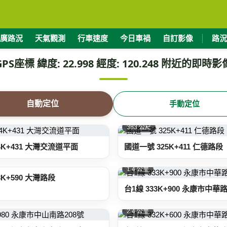
廣路況
天氣觀測
行車速度
今日車禍
自訂影像
路況
GPS座標 緯度: 22.998 經度: 120.248 附近的即時影
自動定位
手動定位
383 公尺
4K+431 大灣交流道平面
國道一號 325K+411 仁德路段
1.4 公里
3K+590 大灣路段
台1線 333K+900 永康市中華路
2.4 公里