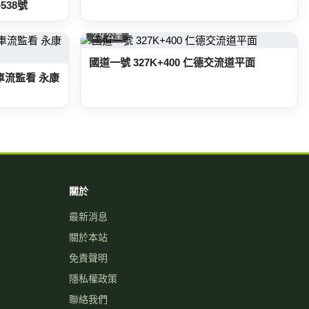
538號
2.9 公里
國道一號 327K+400 仁德交流道平面
9-車流監看 永康
關於
最新消息
關於本站
免責聲明
隱私權政策
聯絡我們