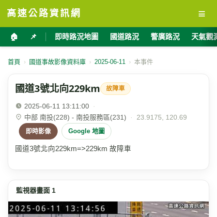
≡
高速公路資訊網
🏠
📌
即時路況地圖
國道路況
警廣路況
天氣觀
首頁
›
國道事故影像資料庫
›
2025-06-11
›
本事件
國道3號北向229km
故障車
2025-06-11 13:11:00
·
中部 南投(228) - 南投服務區(231)
·
23.9175, 120.69
即時影像
Google 地圖
國道3號北向229km=>229km 故障車
監視器畫面 1