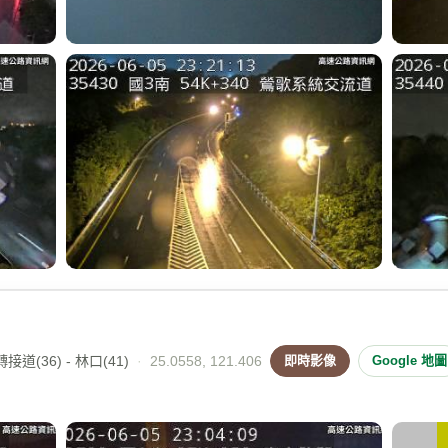
道(36) - 林口(41)
·
25.0558, 121.406
即時影像
Google 地圖