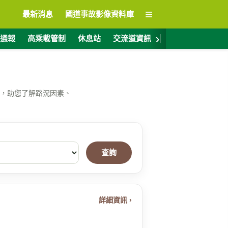
≡
最新消息
國道事故影像資料庫
›
通報
高乘載管制
休息站
交流道資訊
警廣電台
ET
，助您了解路況因素、
查詢
詳細資訊 ›