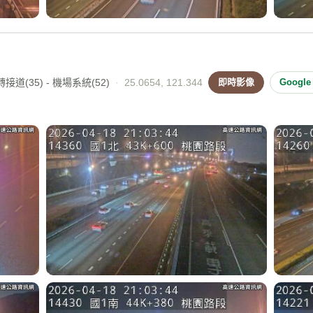
接道(35) - 機場系統(52)
·
25.0654, 121.344
即時影像
Googl