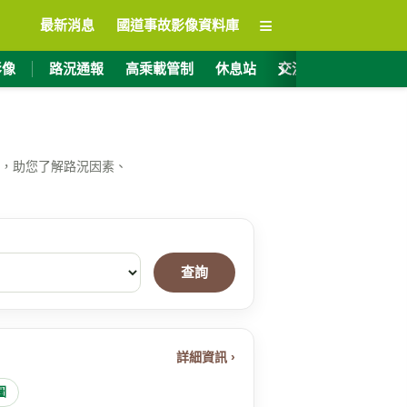
≡
最新消息
國道事故影像資料庫
›
影像
路況通報
高乘載管制
休息站
交流道資訊
ET
，助您了解路況因素、
查詢
詳細資訊 ›
圖