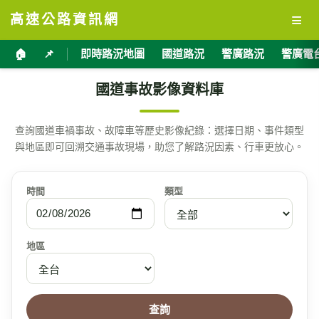
≡
高速公路資訊網
🏠
📌
即時路況地圖
國道路況
警廣路況
警廣電
國道事故影像資料庫
查詢國道車禍事故、故障車等歷史影像紀錄：選擇日期、事件類型
與地區即可回溯交通事故現場，助您了解路況因素、行車更放心。
時間
類型
地區
查詢