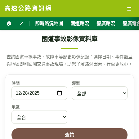
≡
高速公路資訊網
🏠
📌
即時路況地圖
國道路況
警廣路況
警廣電
國道事故影像資料庫
查詢國道車禍事故、故障車等歷史影像紀錄：選擇日期、事件類型
與地區即可回溯交通事故現場，助您了解路況因素、行車更放心。
時間
類型
地區
查詢