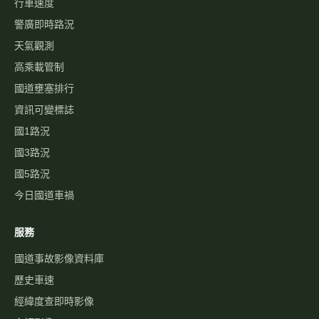
行車速度
警廣即時路況
天氣觀測
高乘載管制
國道壅塞排行
資訊可變標誌
國1路況
國3路況
國5路況
今日國道車禍
服務
國道事故影像資料庫
歷史車速
經緯度查即時影像