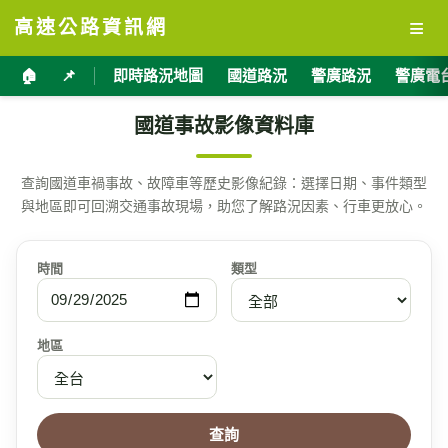
≡
高速公路資訊網
🏠
📌
即時路況地圖
國道路況
警廣路況
警廣電
國道事故影像資料庫
查詢國道車禍事故、故障車等歷史影像紀錄：選擇日期、事件類型
與地區即可回溯交通事故現場，助您了解路況因素、行車更放心。
時間
類型
地區
查詢