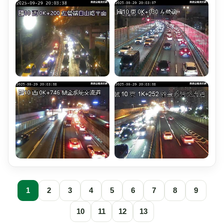
1
2
3
4
5
6
7
8
9
10
11
12
13