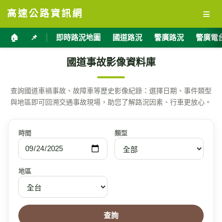
≡
高速公路資訊網
🏠
📌
即時路況地圖
國道路況
警廣路況
警廣電
國道事故影像資料庫
查詢國道車禍事故、故障車等歷史影像紀錄：選擇日期、事件類型
與地區即可回溯交通事故現場，助您了解路況因素、行車更放心。
時間
類型
地區
查詢