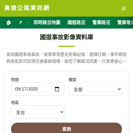
≡
高速公路資訊網
🏠
📌
即時路況地圖
國道路況
警廣路況
警廣電
國道事故影像資料庫
查詢國道車禍事故、故障車等歷史影像紀錄：選擇日期、事件類型
與地區即可回溯交通事故現場，助您了解路況因素、行車更放心。
時間
類型
地區
查詢