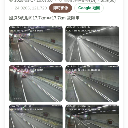
2025-09-17 20:07:00
·
東部 坪林交控(14) - 頭城(30)
·
24.9205, 121.729
即時影像
Google 地圖
國道5號北向17.7km=>17.7km 故障車