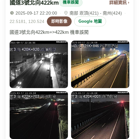
國道3號北向422km
詳細資訊 ›
機車誤闖
2025-09-17 22:20:00
·
南部 崁頂(421) - 南州(424)
·
22.5181, 120.524
即時影像
Google 地圖
國道3號北向422km=>422km 機車誤闖