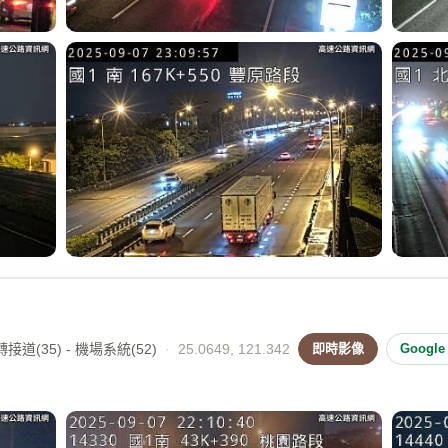
接道(35) - 機場系統(52)
·
25.0649, 121.342
即時影像
Googl