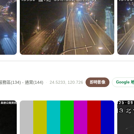
區(134) - 通霄(144)
·
24.5233, 120.726
即時影像
Google 