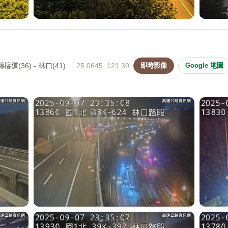
道(36) - 林口(41)
·
25.0645, 121.39
即時影像
Google 地圖