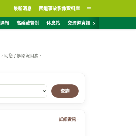
≡
最新消息
國道事故影像資料庫
›
通報
高乘載管制
休息站
交流道資訊
警廣電台
ET
，助您了解路況因素、
查詢
詳細資訊 ›