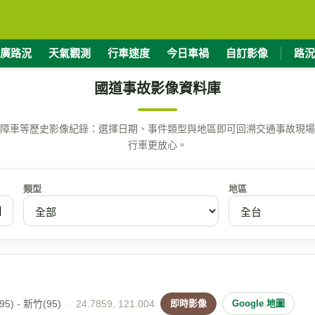
廣路況
天氣觀測
行車速度
今日車禍
自訂影像
路況
國道事故影像資料庫
障車等歷史影像紀錄：選擇日期、事件類型與地區即可回溯交通事故現場
行車更放心。
類型
地區
5) - 新竹(95)
·
24.7859, 121.004
即時影像
Google 地圖