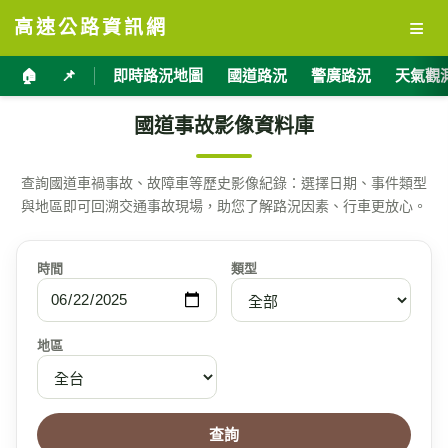
≡
高速公路資訊網
🏠
📌
即時路況地圖
國道路況
警廣路況
天氣觀
國道事故影像資料庫
查詢國道車禍事故、故障車等歷史影像紀錄：選擇日期、事件類型
與地區即可回溯交通事故現場，助您了解路況因素、行車更放心。
時間
類型
地區
查詢