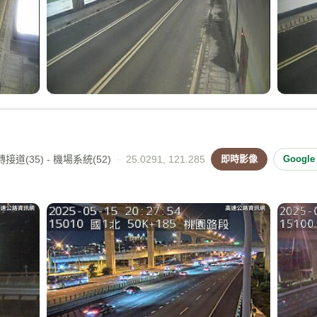
接道(35) - 機場系統(52)
·
25.0291, 121.285
即時影像
Googl