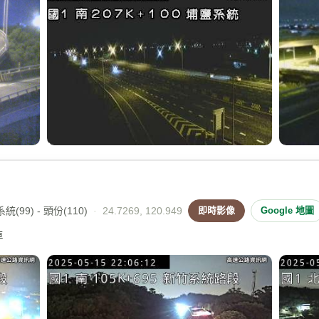
(99) - 頭份(110)
·
24.7269, 120.949
即時影像
Google 地圖
車