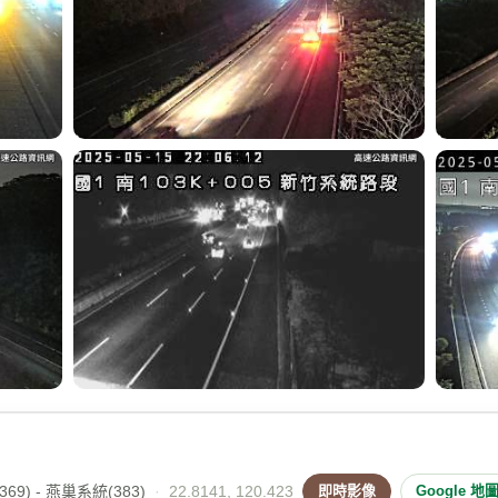
69) - 燕巢系統(383)
·
22.8141, 120.423
即時影像
Google 地