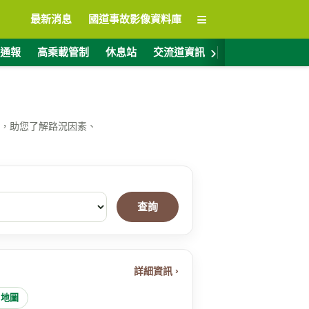
≡
最新消息
國道事故影像資料庫
›
通報
高乘載管制
休息站
交流道資訊
警廣電台
ET
，助您了解路況因素、
查詢
詳細資訊 ›
e 地圖