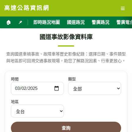
≡
高速公路資訊網
🏠
📌
即時路況地圖
國道路況
警廣路況
警廣電
國道事故影像資料庫
查詢國道車禍事故、故障車等歷史影像紀錄：選擇日期、事件類型
與地區即可回溯交通事故現場，助您了解路況因素、行車更放心。
時間
類型
地區
查詢