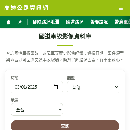
≡
高速公路資訊網
🏠
📌
即時路況地圖
國道路況
警廣路況
警廣電
國道事故影像資料庫
查詢國道車禍事故、故障車等歷史影像紀錄：選擇日期、事件類型
與地區即可回溯交通事故現場，助您了解路況因素、行車更放心。
時間
類型
地區
查詢