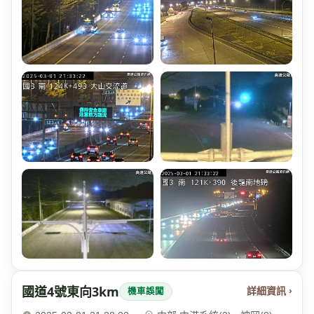
國道4號東向3km
詳細資訊 ›
機車誤闖