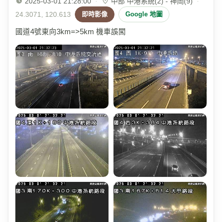
2025-03-01 21:28:00
·
中部 中港系統(2) - 神岡(9)
·
24.3071, 120.613
即時影像
Google 地圖
國道4號東向3km=>5km 機車誤闖