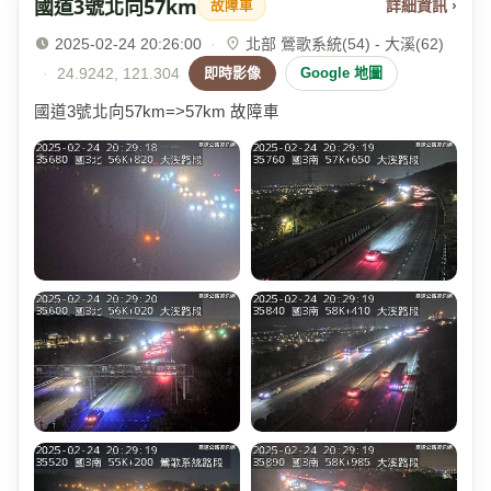
國道3號北向57km
詳細資訊 ›
故障車
2025-02-24 20:26:00
·
北部 鶯歌系統(54) - 大溪(62)
·
24.9242, 121.304
即時影像
Google 地圖
國道3號北向57km=>57km 故障車