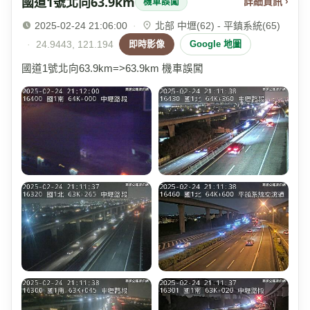
國道1號北向63.9km
詳細資訊 ›
機車誤闖
2025-02-24 21:06:00
·
北部 中壢(62) - 平鎮系統(65)
·
24.9443, 121.194
即時影像
Google 地圖
國道1號北向63.9km=>63.9km 機車誤闖