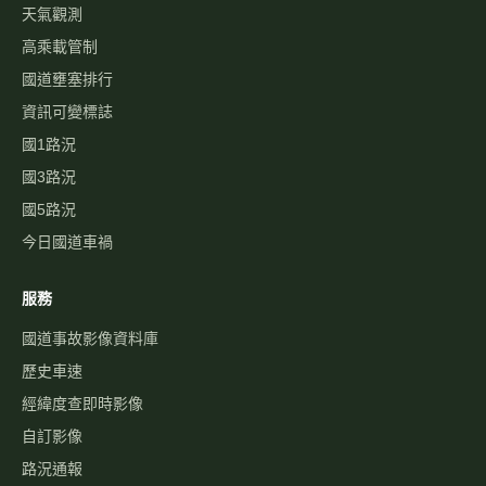
天氣觀測
高乘載管制
國道壅塞排行
資訊可變標誌
國1路況
國3路況
國5路況
今日國道車禍
服務
國道事故影像資料庫
歷史車速
經緯度查即時影像
自訂影像
路況通報