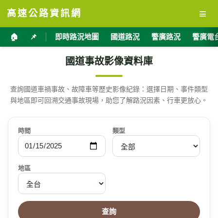
≡
高速公路資訊網
🏠
📌
即時路況地圖
國道路況
警廣路況
警廣電
國道事故影像資料庫
查詢國道車禍事故、故障車等歷史影像紀錄：選擇日期、事件類型
與地區即可回溯交通事故現場，助您了解路況因素、行車更放心。
時間
類型
地區
查詢