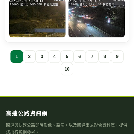
1
2
3
4
5
6
7
8
9
10
高速公路資訊網
國道與快速公路即時影像、路況，以及國道事故影像資料庫，提供
您出行規劃參考。