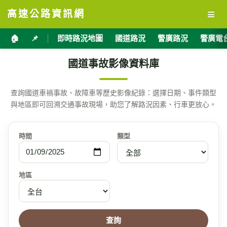
≡
高速公路資訊網
🏠
📌
即時路況地圖
國道路況
警廣路況
警廣電
國道事故影像資料庫
查詢國道車禍事故、故障車等歷史影像紀錄：選擇日期、事件類型
與地區即可回溯交通事故現場，助您了解路況因素、行車更放心。
時間
類型
地區
查詢