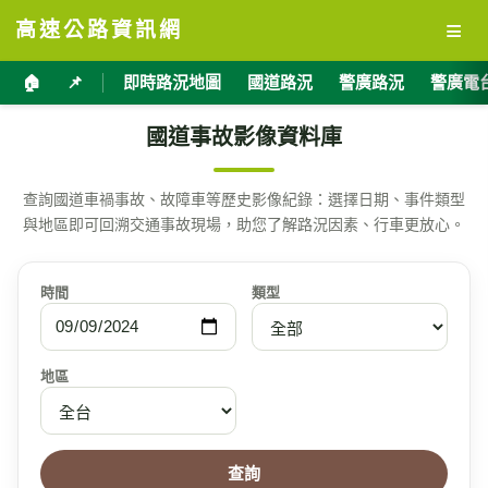
≡
高速公路資訊網
🏠
📌
即時路況地圖
國道路況
警廣路況
警廣電
國道事故影像資料庫
查詢國道車禍事故、故障車等歷史影像紀錄：選擇日期、事件類型
與地區即可回溯交通事故現場，助您了解路況因素、行車更放心。
時間
類型
地區
查詢