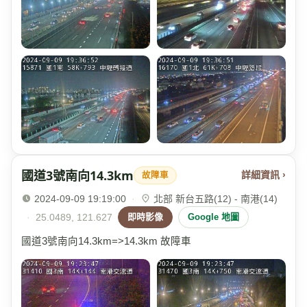
國道3號南向14.3km
詳細資訊 ›
故障車
2024-09-09 19:19:00
·
北部 新台五路(12) - 南港(14)
·
25.0489, 121.627
即時影像
Google 地圖
國道3號南向14.3km=>14.3km 故障車