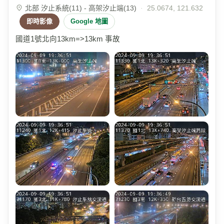
北部 汐止系統(11) - 高架汐止端(13)
·
25.0674, 121.632
即時影像
Google 地圖
國道1號北向13km=>13km 事故