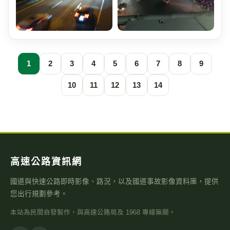
1
2
3
4
5
6
7
8
9
10
11
12
13
14
高速公路資訊網
國道與快速公路即時影像、路況，以及國道事故影像資料庫，提供
您出行規劃參考。
本站為民間自發製作，與高速公路局及 1968 專線無關。