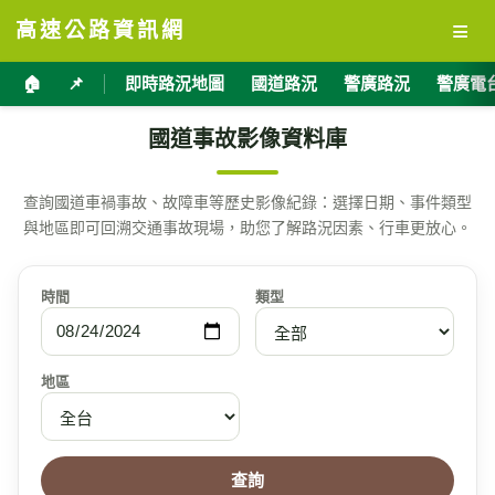
≡
高速公路資訊網
🏠
📌
即時路況地圖
國道路況
警廣路況
警廣電
國道事故影像資料庫
查詢國道車禍事故、故障車等歷史影像紀錄：選擇日期、事件類型
與地區即可回溯交通事故現場，助您了解路況因素、行車更放心。
時間
類型
地區
查詢