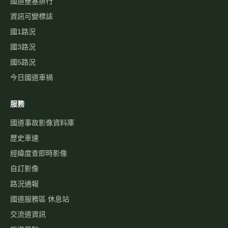
國道壅塞排行
資訊可變標誌
國1路況
國3路況
國5路況
今日國道車禍
服務
國道事故影像資料庫
歷史車速
經緯度查即時影像
自訂影像
路況通報
國道服務區 休息站
交流道資訊