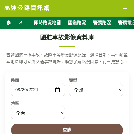
≡
高速公路資訊網
🏠
📌
即時路況地圖
國道路況
警廣路況
警廣電
國道事故影像資料庫
查詢國道車禍事故、故障車等歷史影像紀錄：選擇日期、事件類型
與地區即可回溯交通事故現場，助您了解路況因素、行車更放心。
時間
類型
地區
查詢