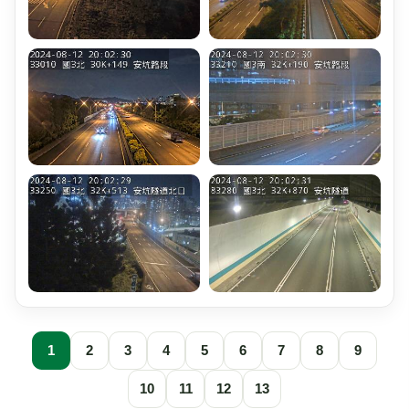
1
2
3
4
5
6
7
8
9
10
11
12
13