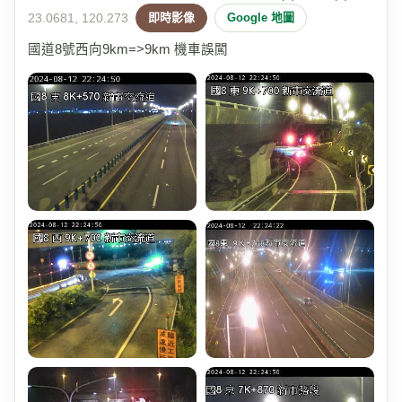
23.0681, 120.273
即時影像
Google 地圖
國道8號西向9km=>9km 機車誤闖