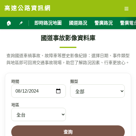
≡
高速公路資訊網
🏠
📌
即時路況地圖
國道路況
警廣路況
警廣電
國道事故影像資料庫
查詢國道車禍事故、故障車等歷史影像紀錄：選擇日期、事件類型
與地區即可回溯交通事故現場，助您了解路況因素、行車更放心。
時間
類型
地區
查詢