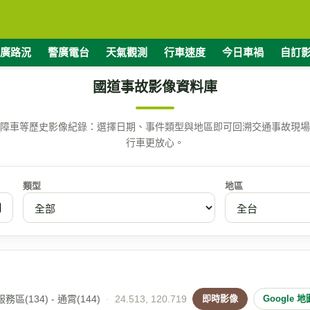
廣路況
警廣電台
天氣觀測
行車速度
今日車禍
自訂
國道事故影像資料庫
障車等歷史影像紀錄：選擇日期、事件類型與地區即可回溯交通事故現場
行車更放心。
類型
地區
區(134) - 通霄(144)
·
24.513, 120.719
即時影像
Google 地