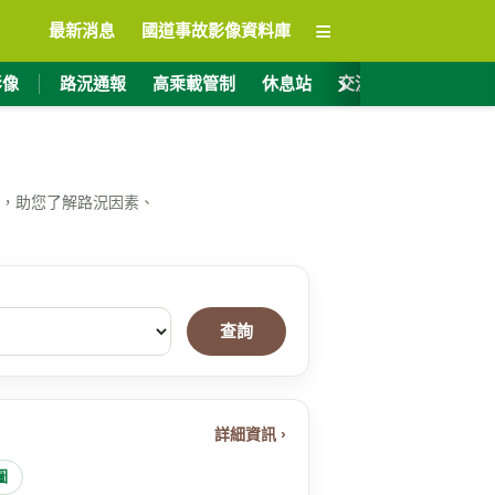
≡
最新消息
國道事故影像資料庫
›
影像
路況通報
高乘載管制
休息站
交流道資訊
ET
，助您了解路況因素、
查詢
詳細資訊 ›
圖