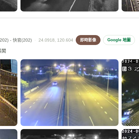
02) - 快官(202)
·
24.0918, 120.604
即時影像
Google 地圖
誤闖