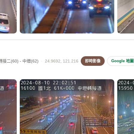
二(60) - 中壢(62)
·
24.9692, 121.216
即時影像
Google 地圖