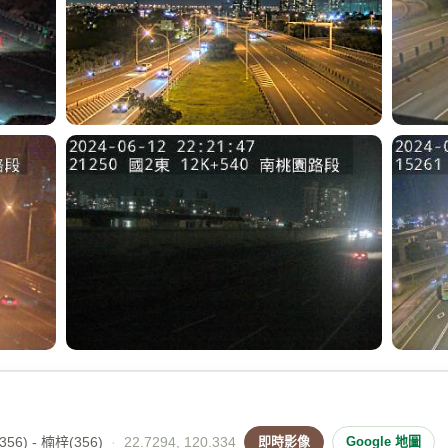
56) - 楠梓(356)
·
22.7294, 120.334
即時影像
Google 地圖