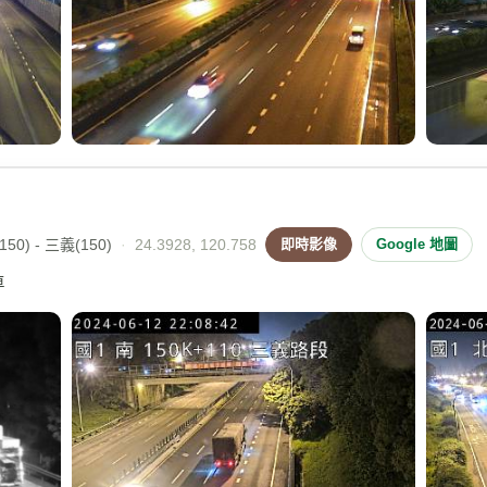
50) - 三義(150)
·
24.3928, 120.758
即時影像
Google 地圖
車