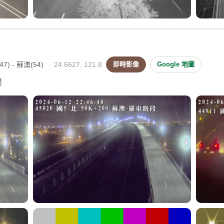
7) - 蘇澳(54)
·
24.6627, 121.8
即時影像
Google 地圖
闖