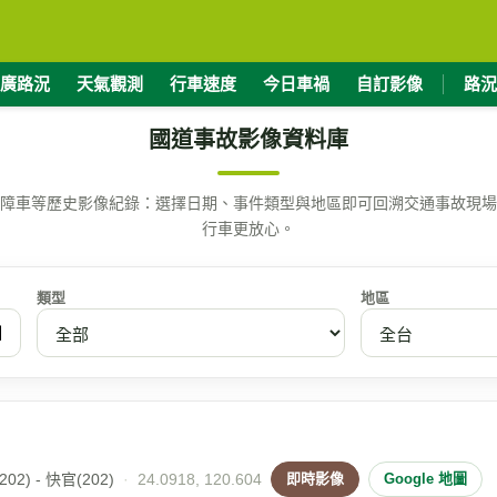
廣路況
天氣觀測
行車速度
今日車禍
自訂影像
路況
國道事故影像資料庫
障車等歷史影像紀錄：選擇日期、事件類型與地區即可回溯交通事故現場
行車更放心。
類型
地區
02) - 快官(202)
·
24.0918, 120.604
即時影像
Google 地圖