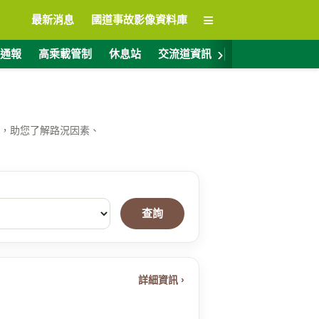
≡
最新消息
國道事故影像資料庫
›
通報
高乘載管制
休息站
交流道資訊
警廣電台
ET
，助您了解路況因素、
查詢
詳細資訊 ›