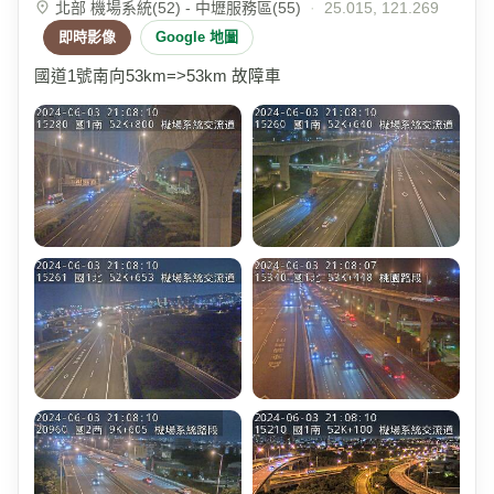
北部 機場系統(52) - 中壢服務區(55)
·
25.015, 121.269
即時影像
Google 地圖
國道1號南向53km=>53km 故障車