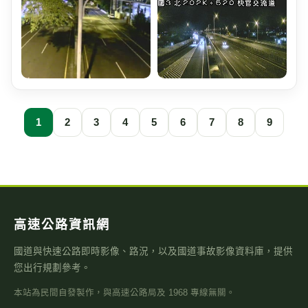
1
2
3
4
5
6
7
8
9
高速公路資訊網
國道與快速公路即時影像、路況，以及國道事故影像資料庫，提供
您出行規劃參考。
本站為民間自發製作，與高速公路局及 1968 專線無關。