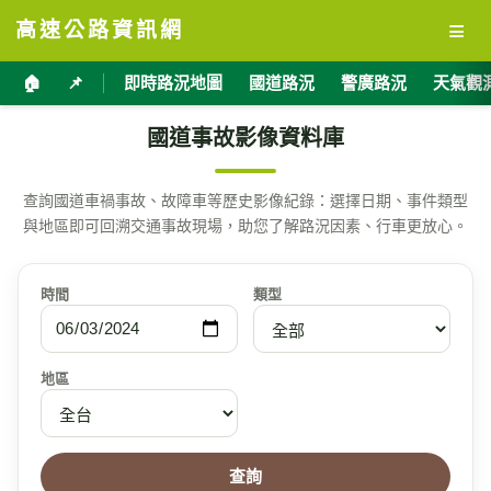
≡
高速公路資訊網
🏠
📌
即時路況地圖
國道路況
警廣路況
天氣觀
國道事故影像資料庫
查詢國道車禍事故、故障車等歷史影像紀錄：選擇日期、事件類型
與地區即可回溯交通事故現場，助您了解路況因素、行車更放心。
時間
類型
地區
查詢