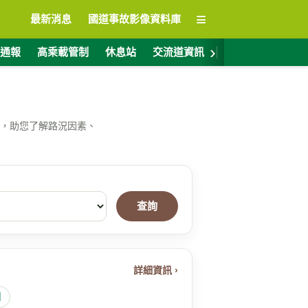
≡
最新消息
國道事故影像資料庫
›
通報
高乘載管制
休息站
交流道資訊
警廣電台
ET
，助您了解路況因素、
查詢
詳細資訊 ›
圖