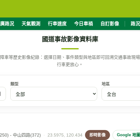
廣路況
天氣觀測
行車速度
今日車禍
自訂影像
路況
國道事故影像資料庫
障車等歷史影像紀錄：選擇日期、事件類型與地區即可回溯交通事故現場
行車更放心。
類型
地區
50) - 中山四路(372)
·
23.5975, 120.434
即時影像
Google 地