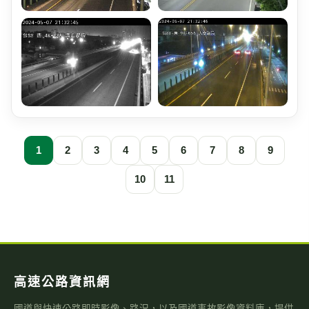
1
2
3
4
5
6
7
8
9
10
11
高速公路資訊網
國道與快速公路即時影像、路況，以及國道事故影像資料庫，提供