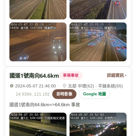
國道1號南向64.6km
詳細資訊 ›
車禍事故
2024-05-07 21:46:00
·
北部 中壢(62) - 平鎮系統(65)
·
24.9394, 121.192
即時影像
Google 地圖
國道1號南向64.6km=>64.6km 事故