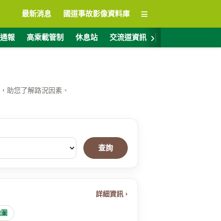
≡
最新消息
國道事故影像資料庫
›
通報
高乘載管制
休息站
交流道資訊
警廣電台
ET
，助您了解路況因素、
查詢
詳細資訊 ›
地圖