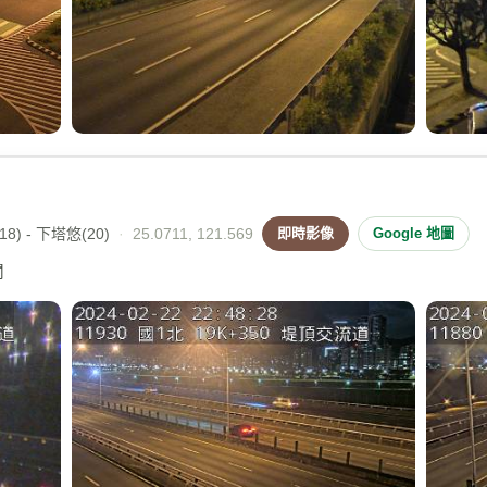
8) - 下塔悠(20)
·
25.0711, 121.569
即時影像
Google 地圖
闖