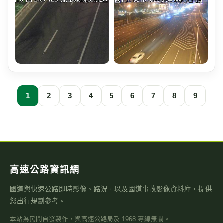
1
2
3
4
5
6
7
8
9
高速公路資訊網
國道與快速公路即時影像、路況，以及國道事故影像資料庫，提供
您出行規劃參考。
本站為民間自發製作，與高速公路局及 1968 專線無關。