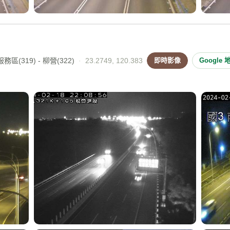
區(319) - 柳營(322)
·
23.2749, 120.383
即時影像
Google 