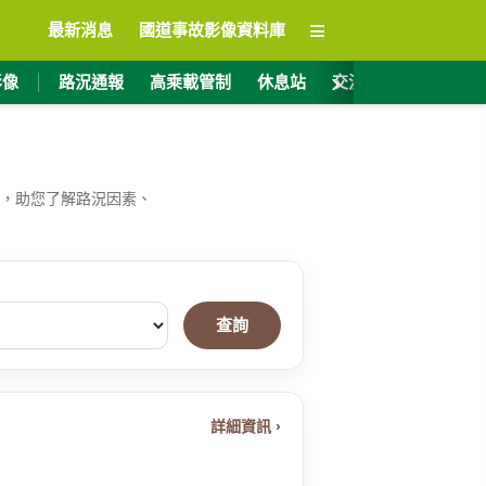
≡
最新消息
國道事故影像資料庫
›
影像
路況通報
高乘載管制
休息站
交流道資訊
ET
，助您了解路況因素、
查詢
詳細資訊 ›