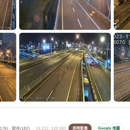
76) - 龍井(182)
·
24.212, 120.583
即時影像
Google 地圖