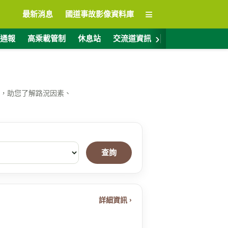
≡
最新消息
國道事故影像資料庫
›
通報
高乘載管制
休息站
交流道資訊
警廣電台
ET
，助您了解路況因素、
查詢
詳細資訊 ›