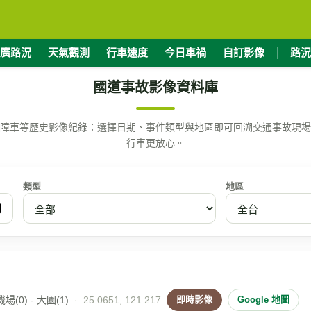
廣路況
天氣觀測
行車速度
今日車禍
自訂影像
路況
國道事故影像資料庫
障車等歷史影像紀錄：選擇日期、事件類型與地區即可回溯交通事故現場
行車更放心。
類型
地區
(0) - 大園(1)
·
25.0651, 121.217
即時影像
Google 地圖