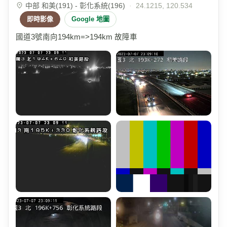
中部 和美(191) - 彰化系統(196)
·
24.1215, 120.534
即時影像
Google 地圖
國道3號南向194km=>194km 故障車