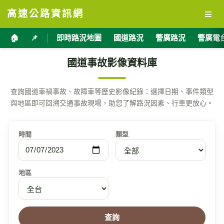
≡
高速公路資訊網
🏠
📌
即時路況地圖
國道路況
警廣路況
警廣電
國道事故影像資料庫
查詢國道車禍事故、故障車等歷史影像紀錄：選擇日期、事件類型
與地區即可回溯交通事故現場，助您了解路況因素、行車更放心。
時間
類型
地區
查詢