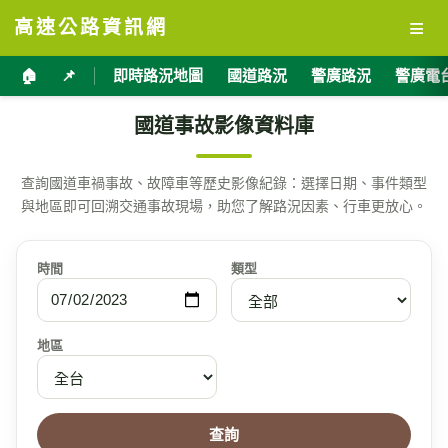
≡
高速公路資訊網
🏠
📌
即時路況地圖
國道路況
警廣路況
警廣電
國道事故影像資料庫
查詢國道車禍事故、故障車等歷史影像紀錄：選擇日期、事件類型
與地區即可回溯交通事故現場，助您了解路況因素、行車更放心。
時間
類型
地區
查詢