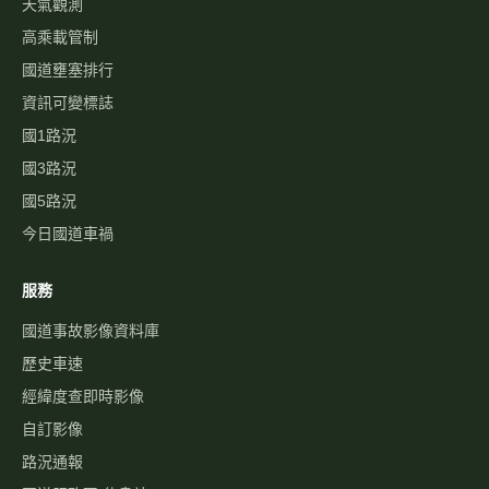
天氣觀測
高乘載管制
國道壅塞排行
資訊可變標誌
國1路況
國3路況
國5路況
今日國道車禍
服務
國道事故影像資料庫
歷史車速
經緯度查即時影像
自訂影像
路況通報